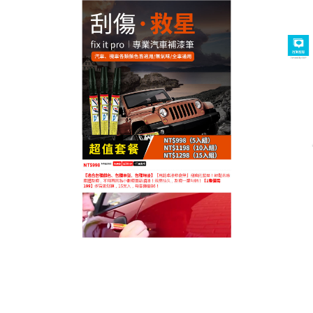
台灣汽車補漆筆專賣店
刮痕消失術，汽機車補漆筆展
奇能
車子開久了，刮痕總是如影隨形，嚴重影響車輛美觀
與價值，
汽機車補漆筆
是一劑良藥，它對付嚴重刮傷
和烤漆剝落有獨到之處，能夠無比自然地進行修復，
只需在使用前做好前期準備，遵循正確的手法和步
驟，就能達到令人滿意的效果，汽機車補漆筆讓車體
重獲新生，同時防止生鏽，讓您的愛車保持最佳狀
態，