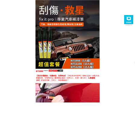
台灣汽車補漆筆專賣店
汽車補漆筆多種劃痕輕鬆修
復，能挽救擦撞造成的小面積
刮痕
汽車補漆筆
可以簡單的將鋁製、鐵製輪圈以及樹脂輪
圈罩上的刮痕填補平整，提供8種普遍的顏色，可以迅
速而有效的去除車漆上的細小刮痕，汽車補漆筆適用
於失去光澤氧化褪色的烤漆，去劃痕、研磨一步到
位．創新漆面處理、還原光澤．專為短小劃痕而設
計．細微清除的汙垢、漆斑、毛刺等輕鬆去除．養護