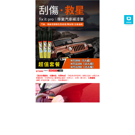
台灣汽車補漆筆專賣店
汽車補漆筆能够幫助我們修
補、掩蓋及填平小的刮痕或油
漆剝落處
如果您遇到車上的劃痕問題，不妨嘗試使用
汽車補漆
筆
進行修補，相信您會得到滿意的效果，它是一種實
用的汽車劃痕修補工具，能够有效修復車上的劃痕，
並具有防銹功能。相比之下，車劃痕貼紙使用起來相
對麻煩，不如車漆修補筆方便。汽車補漆筆使用簡單
方便，只需要在劃痕處塗上適量的車漆修補筆，即可