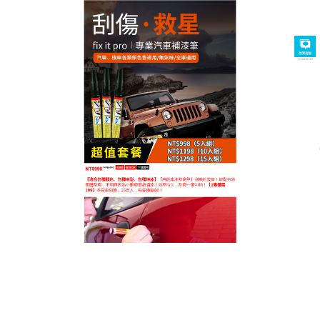
台灣汽車補漆筆專賣店
作者:
admin
補漆筆一筆煥新愛車，出行更
有面子
愛車的小划痕讓你出行沒面子，想修復又怕麻煩費
錢？這款
補漆筆
輕輕一抹就能讓愛車煥然一新，讓你
出行更有面子、更有自信，採用原廠級高精度調色，