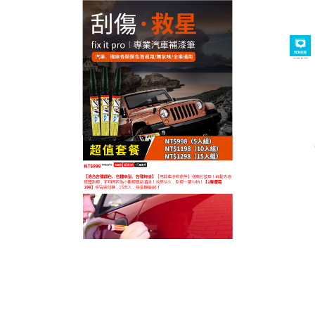
台灣汽車補漆筆專賣店
車子掉漆補救
在日常行車中，車子難免會遭遇各種刮擦劃痕，影響
美觀又讓人心煩
，車子掉漆補救
？別擔心，今天為您
帶來一款天然精萃的台灣汽車補漆筆輕鬆還您愛車靚
麗本色，它富含天然植物精華，是真正的綠色環保產
品。天然成分不僅對車漆沒有任何傷害，還能在修復
劃痕的同時，為車漆提供保護膜，防止氧化和腐蝕。
使用方便是它的一大特點。無論您是經驗豐富的老司
機，還是新手小白，都能輕鬆操作。它針對不同的劃
痕情況，設計了點、塗、噴三種使用方式。點狀劃